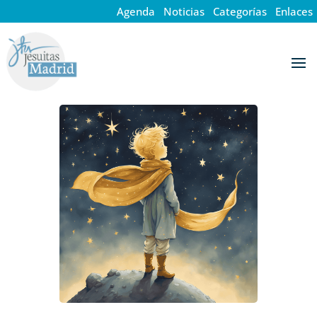
Agenda
·
Noticias
·
Categorías
·
Enlaces