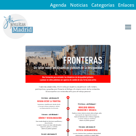
Agenda
·
Noticias
·
Categorías
·
Enlaces