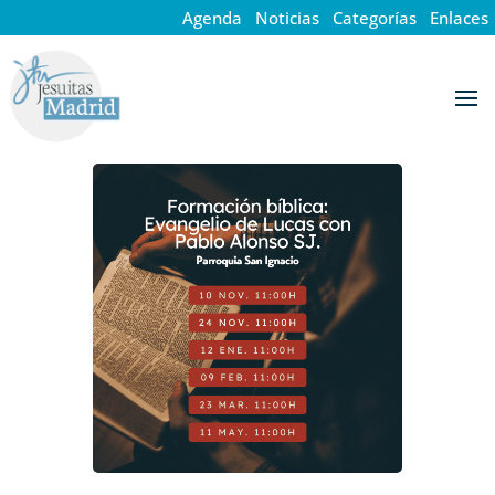
Agenda
·
Noticias
·
Categorías
·
Enlaces