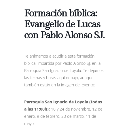
Formación bíblica:
Evangelio de Lucas
con Pablo Alonso SJ.
Te animamos a acudir a esta formación
bíblica, impartida por Pablo Alonso SJ, en la
Parroquia San Ignacio de Loyola. Te dejamos
las fechas y horas aquí debajo, aunque
también están en la imagen del evento:
Parroquia San Ignacio de Loyola (todas
a las 11:00h):
10 y 24 de noviembre, 12 de
enero, 9 de febrero, 23 de marzo, 11 de
mayo.