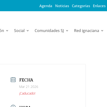
Agenda
·
Noticias
·
Categorías
·
Enlaces
ón
Social
Comunidades SJ
Red ignaciana
FECHA
Mar 21 2026
¡Caducado!