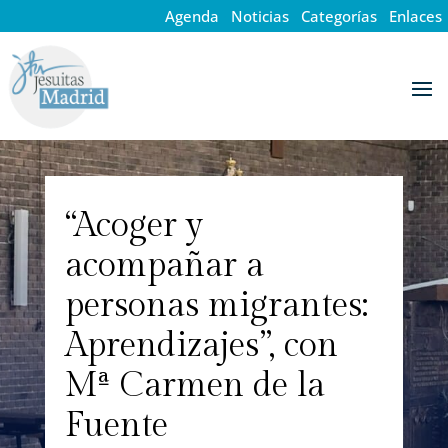
Agenda
·
Noticias
·
Categorías
·
Enlaces
“Acoger y
acompañar a
personas migrantes:
Aprendizajes”, con
Mª Carmen de la
Fuente